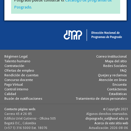
Posgrado
puede consultar el
Catálogo de programas de
Posgrado.
Régimen Legal
Correo institucional
Talento humano
Mapa del sitio
Contratación
Redes Sociales
Ofertas de empleo
FAQ
Rendición de cuentas
Quejas y reclamos
Concurso docente
Atención en línea
Pago Virtual
Encuesta
Control interno
Contáctenos
Calidad
Estadísticas
Buzón de notificaciones
Tratamiento de datos personales
© Copyright 2021
Contacto página web:
Carrera 45 # 26-85
Algunos derechos reservados.
Edificio Uriel Gutierrez - Oficina 505
dirposgrado_nal@unal.edu.co
Bogotá D.C., Colombia
Acerca de este sitio web
(+57 1) 316 5000 Ext. 18076
Actualización: 2026-08-06