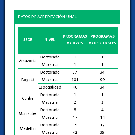
DATOS DE ACREDITACIÓN UNAL
PROGRAMAS
PROGRAMAS
PROGRA
SEDE
NIVEL
ACTIVOS
ACREDITABLES
ACREDIT
Doctorado
1
1
Amazonia
Maestría
1
1
1
Doctorado
37
34
20
Bogotá
Maestría
101
99
35
Especialidad
40
34
2
Doctorado
1
1
Caribe
Maestría
2
2
Doctorado
8
4
2
Manizales
Maestría
17
14
4
Doctorado
19
17
11
Medellín
Maestría
42
39
18