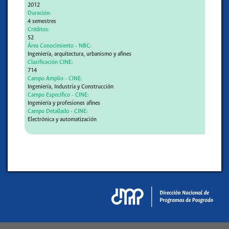
2012
Duración:
4 semestres
Créditos:
52
Área Conocimiento - NBC:
Ingeniería, arquitectura, urbanismo y afines
Clasificación CINE:
714
Campo Amplio - CINE:
Ingeniería, Industria y Construcción
Campo Específico - CINE:
Ingeniería y profesiones afines
Campo Detallado - CINE:
Electrónica y automatización