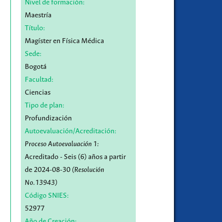
Nivel de formación:
Maestría
Título:
Magíster en Física Médica
Sede:
Bogotá
Facultad:
Ciencias
Tipo de plan:
Profundización
Autoevaluación/Acreditación:
Proceso Autoevaluación 1:
Acreditado - Seis (6) años a partir
de 2024-08-30
(Resolución
No.13943)
Código SNIES:
52977
Año de Creación: