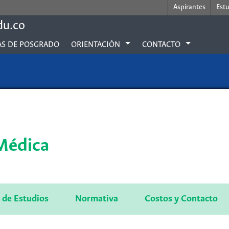
Aspirantes
Est
du.co
S DE POSGRADO
ORIENTACIÓN
CONTACTO
 Médica
 de Estudios
Normativa
Costos y Contacto