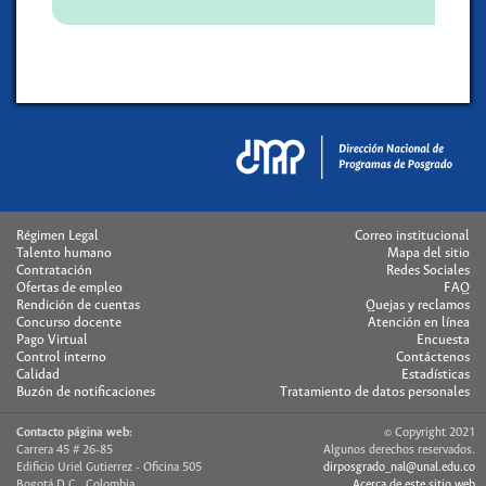
Régimen Legal
Correo institucional
Talento humano
Mapa del sitio
Contratación
Redes Sociales
Ofertas de empleo
FAQ
Rendición de cuentas
Quejas y reclamos
Concurso docente
Atención en línea
Pago Virtual
Encuesta
Control interno
Contáctenos
Calidad
Estadísticas
Buzón de notificaciones
Tratamiento de datos personales
Contacto página web:
© Copyright 2021
Carrera 45 # 26-85
Algunos derechos reservados.
Edificio Uriel Gutierrez - Oficina 505
dirposgrado_nal@unal.edu.co
Bogotá D.C., Colombia
Acerca de este sitio web