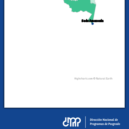
Sede Amazonía
Sede Amazonía
Highcharts.com ©
Natural Earth