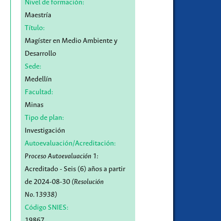
Nivel de formación:
Maestría
Título:
Magíster en Medio Ambiente y
Desarrollo
Sede:
Medellín
Facultad:
Minas
Tipo de plan:
Investigación
Autoevaluación/Acreditación:
Proceso Autoevaluación 1:
Acreditado - Seis (6) años a partir
de 2024-08-30
(Resolución
No.13938)
Código SNIES:
19867