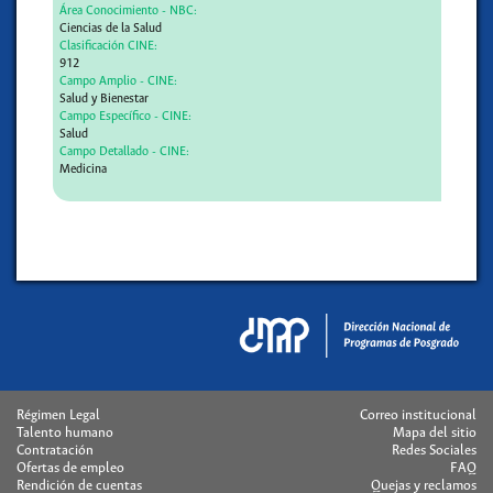
Área Conocimiento - NBC:
Ciencias de la Salud
Clasificación CINE:
912
Campo Amplio - CINE:
Salud y Bienestar
Campo Específico - CINE:
Salud
Campo Detallado - CINE:
Medicina
Régimen Legal
Correo institucional
Talento humano
Mapa del sitio
Contratación
Redes Sociales
Ofertas de empleo
FAQ
Rendición de cuentas
Quejas y reclamos