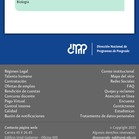
Biología
Régimen Legal
Correo institucional
Talento humano
Mapa del sitio
Contratación
Redes Sociales
Ofertas de empleo
FAQ
Rendición de cuentas
Quejas y reclamos
Concurso docente
Atención en línea
Pago Virtual
Encuesta
Control interno
Contáctenos
Calidad
Estadísticas
Buzón de notificaciones
Tratamiento de datos personales
Contacto página web:
© Copyright 2021
Carrera 45 # 26-85
Algunos derechos reservados.
Edificio Uriel Gutierrez - Oficina 505
dirposgrado_nal@unal.edu.co