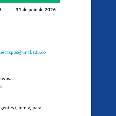
6
31 de julio de 2026
sbecaspos@unal.edu.co
tivos.
s.
vigentes (smmlv) para